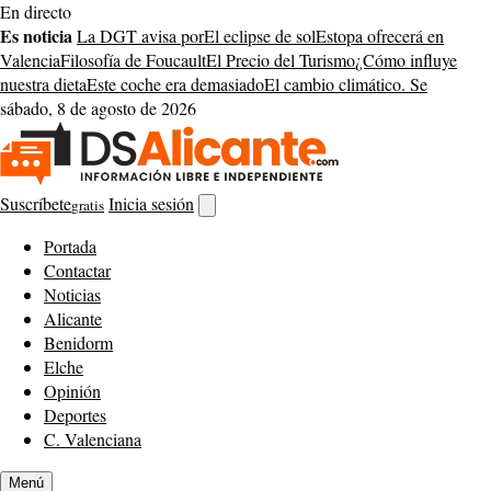
Saltar
En directo
al
Es noticia
La DGT avisa por
El eclipse de sol
Estopa ofrecerá en
contenido
Valencia
Filosofía de Foucault
El Precio del Turismo
¿Cómo influye
nuestra dieta
Este coche era demasiado
El cambio climático. Se
sábado, 8 de agosto de 2026
Suscríbete
Inicia sesión
gratis
Abrir
buscador
Portada
Contactar
Noticias
Alicante
Benidorm
Elche
Opinión
Deportes
C. Valenciana
Menú