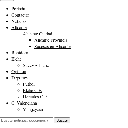
Portada
Contactar
Noticias
Alicante
Alicante Ciudad
Alicante Provincia
Sucesos en Alicante
Benidorm
Elche
Sucesos Elche
Opinión
Deportes
Fútbol
Elche C.F.
Hercules C.F.
C. Valenciana
Villajoyosa
Buscar:
Buscar