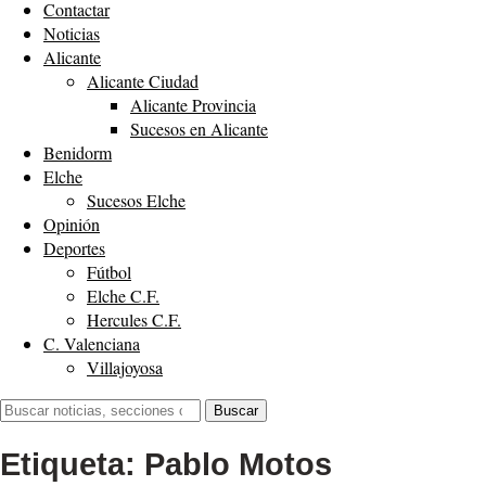
Contactar
Noticias
Alicante
Alicante Ciudad
Alicante Provincia
Sucesos en Alicante
Benidorm
Elche
Sucesos Elche
Opinión
Deportes
Fútbol
Elche C.F.
Hercules C.F.
C. Valenciana
Villajoyosa
Buscar:
Buscar
Etiqueta:
Pablo Motos