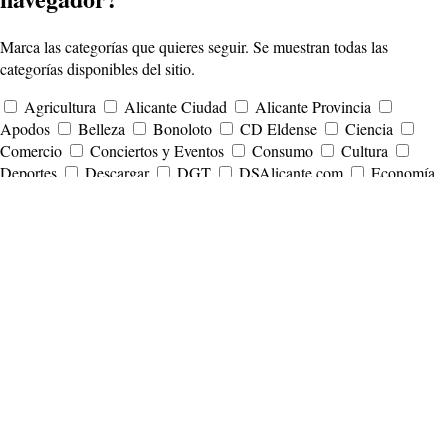
Marca las categorías que quieres seguir. Se muestran todas las
categorías disponibles del sitio.
Agricultura
Alicante Ciudad
Alicante Provincia
Apodos
Belleza
Bonoloto
CD Eldense
Ciencia
Comercio
Conciertos y Eventos
Consumo
Cultura
Deportes
Descargar
DGT
DSAlicante.com
Economía
El Tiempo en Alicante
Elche .C.F.
Empleo
Entrevistas
Eurodreams
EuroMillones
Famosos
Finanzas
Fútbol
Gastronomía
Gordo de la Primitiva
Hércules CF
Historia
Internacional
La Quiniela
Legal y Derecho
ListaSpam
Lotería Nacional
Medio Ambiente
Moda y
Poesía
Móviles
Movilidad
Mujeres
Música
Nacional
Noticias
Noticias de Alcoy
Noticias de Alicante
Noticias de Altea
Noticias de Animales
Noticias de Aspe
Noticias de Benidorm
Noticias de Callosa del Segura
Noticias de Calpe
Noticias de Campello
Noticias de Denia
Noticias de El Salvador
Noticias de Elche
Noticias de Elda
Noticias de Gandía
Noticias de la Comunidad Valenciana