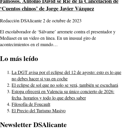
Famosos.
Antonio David se Rie de la Cancelación de
‘Cuentos chinos’ de Jorge Javier Vázquez
Redacción DSAlicante
2 de octubre de 2023
El excolaborador de ‘Sálvame’ arremete contra el presentador y
Mediaset en un video en línea. En un inusual giro de
acontecimientos en el mundo…
Lo más leído
La DGT avisa por el eclipse del 12 de agosto: esto es lo que
no debes hacer si vas en coche
El eclipse de sol que no solo se verá, también se escuchará
Estopa ofrecerá en Valencia su único concierto de 2026:
fecha, horarios y todo lo que debes saber
Filosofía de Foucault
El Precio del Turismo Masivo
Newsletter DSAlicante