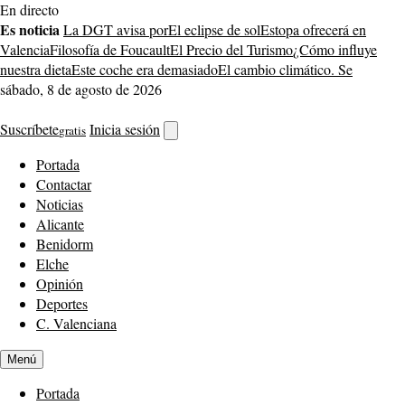
Saltar
En directo
al
Es noticia
La DGT avisa por
El eclipse de sol
Estopa ofrecerá en
contenido
Valencia
Filosofía de Foucault
El Precio del Turismo
¿Cómo influye
nuestra dieta
Este coche era demasiado
El cambio climático. Se
sábado, 8 de agosto de 2026
Suscríbete
Inicia sesión
gratis
Abrir
buscador
Portada
Contactar
Noticias
Alicante
Benidorm
Elche
Opinión
Deportes
C. Valenciana
Menú
Portada