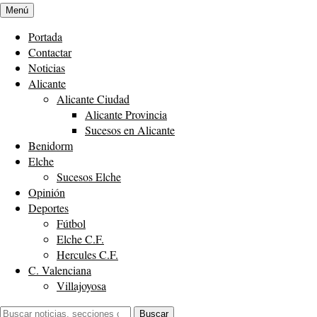
Menú
Portada
Contactar
Noticias
Alicante
Alicante Ciudad
Alicante Provincia
Sucesos en Alicante
Benidorm
Elche
Sucesos Elche
Opinión
Deportes
Fútbol
Elche C.F.
Hercules C.F.
C. Valenciana
Villajoyosa
Buscar:
Buscar