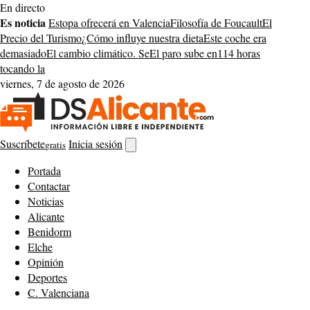
Saltar
En directo
al
Es noticia
Estopa ofrecerá en Valencia
Filosofía de Foucault
El
contenido
Precio del Turismo
¿Cómo influye nuestra dieta
Este coche era
demasiado
El cambio climático. Se
El paro sube en
114 horas
tocando la
viernes, 7 de agosto de 2026
Suscríbete
Inicia sesión
gratis
Abrir
buscador
Portada
Contactar
Noticias
Alicante
Benidorm
Elche
Opinión
Deportes
C. Valenciana