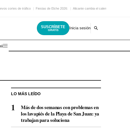
evos cortes de tráfico
Fiestas de Elche 2026:
Alicante cambia el calendario
SUSCRÍBETE
Inicia sesión
GRATIS
nú
LO MÁS LEÍDO
Más de dos semanas con problemas en
los lavapiés de la Playa de San Juan: ya
trabajan para soluciona