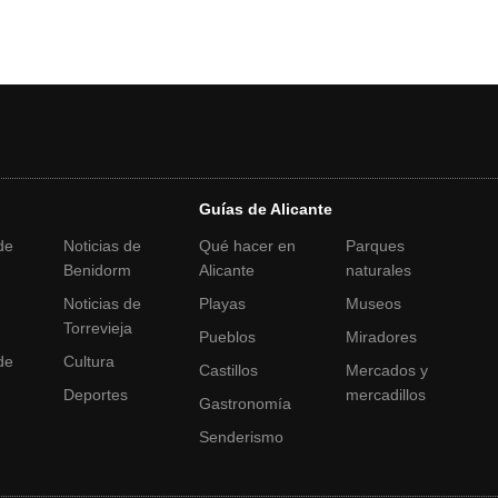
Guías de Alicante
de
Noticias de
Qué hacer en
Parques
Benidorm
Alicante
naturales
Noticias de
Playas
Museos
a
Torrevieja
Pueblos
Miradores
de
Cultura
Castillos
Mercados y
Deportes
mercadillos
Gastronomía
Senderismo