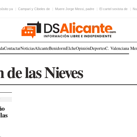
pósito ya
Campari y Cibeles de
Muere Jorge Messi, padre
El cartel sexista de
Nu
ada
Contactar
Noticias
Alicante
Benidorm
Elche
Opinión
Deportes
C. Valenciana
Me
de las Nieves
ño
las