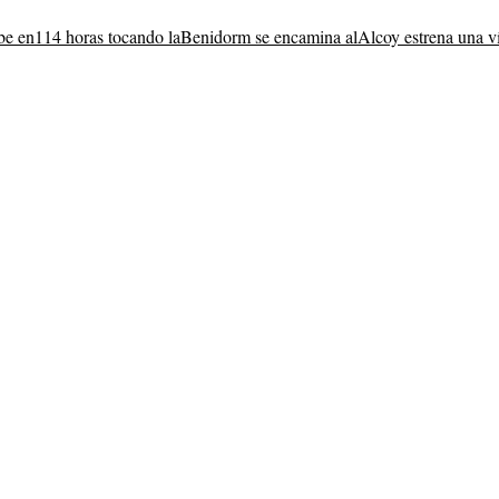
be en
114 horas tocando la
Benidorm se encamina al
Alcoy estrena una v