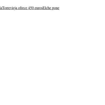
ía
Torrevieja ofrece 450 euros
Elche pone