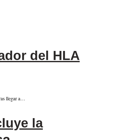
ador del HLA
ras llegar a…
luye la