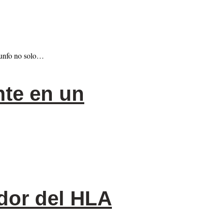
riunfo no solo…
nte en un
dor del HLA