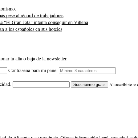
ionismo.
s pese al récord de trabajadores
sé “El Gran Jota” intenta conseguir en Villena
an a los españoles en sus hoteles
onar tu alta o baja de la newsletter.
Contraseña para mi panel
cidad.
Al suscribirte se
Suscribirme gratis
dad de Alicante y su provincia. Ofrece información local, sociedad, cul