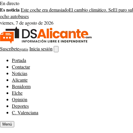
Saltar
En directo
al
Es noticia
Este coche era demasiado
El cambio climático. Se
El paro su
contenido
ocho autobuses
viernes, 7 de agosto de 2026
Suscríbete
Inicia sesión
gratis
Abrir
buscador
Portada
Contactar
Noticias
Alicante
Benidorm
Elche
Opinión
Deportes
C. Valenciana
Menú