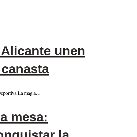
 Alicante unen
a canasta
n Deportiva La magia…
la mesa:
nquistar la