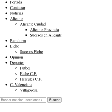
Portada
Contactar
Noticias
Alicante
Alicante Ciudad
Alicante Provincia
Sucesos en Alicante
Benidorm
Elche
Sucesos Elche
Opinión
Deportes
Fútbol
Elche C.F.
Hercules C.F.
C. Valenciana
Villajoyosa
Buscar:
Buscar