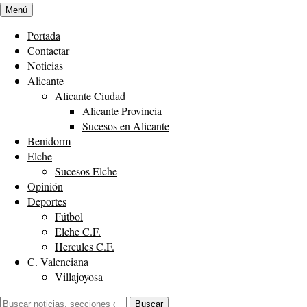
Menú
Portada
Contactar
Noticias
Alicante
Alicante Ciudad
Alicante Provincia
Sucesos en Alicante
Benidorm
Elche
Sucesos Elche
Opinión
Deportes
Fútbol
Elche C.F.
Hercules C.F.
C. Valenciana
Villajoyosa
Buscar:
Buscar