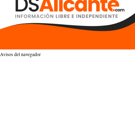
Avisos del navegador
¿Quieres recibir las últimas noticias en tu
navegador?
Marca las categorías que quieres seguir. Se muestran todas las
categorías disponibles del sitio.
Agricultura
Alicante Ciudad
Alicante Provincia
Apodos
Belleza
Bonoloto
CD Eldense
Ciencia
Comercio
Conciertos y Eventos
Consumo
Cultura
Deportes
Descargar
DGT
DSAlicante.com
Economía