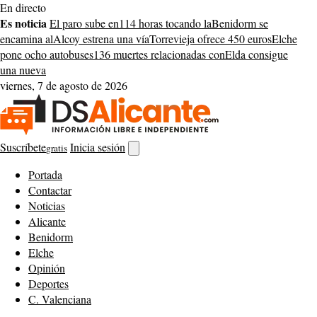
Saltar
En directo
al
Es noticia
El paro sube en
114 horas tocando la
Benidorm se
contenido
encamina al
Alcoy estrena una vía
Torrevieja ofrece 450 euros
Elche
pone ocho autobuses
136 muertes relacionadas con
Elda consigue
una nueva
viernes, 7 de agosto de 2026
Suscríbete
Inicia sesión
gratis
Abrir
buscador
Portada
Contactar
Noticias
Alicante
Benidorm
Elche
Opinión
Deportes
C. Valenciana