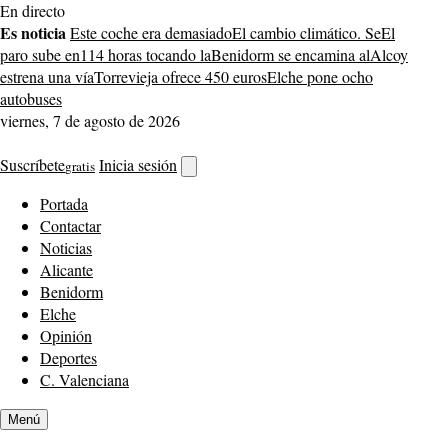
Saltar
En directo
al
Es noticia
Este coche era demasiado
El cambio climático. Se
El
contenido
paro sube en
114 horas tocando la
Benidorm se encamina al
Alcoy
estrena una vía
Torrevieja ofrece 450 euros
Elche pone ocho
autobuses
viernes, 7 de agosto de 2026
Suscríbete
Inicia sesión
gratis
Abrir
buscador
Portada
Contactar
Noticias
Alicante
Benidorm
Elche
Opinión
Deportes
C. Valenciana
Menú