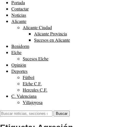
Portada
Contactar
Noticias
Alicante
Alicante Ciudad
Alicante Provincia
Sucesos en Alicante
Benidorm
Elche
Sucesos Elche
Opinión
Deportes
Fútbol
Elche C.F.
Hercules C.F.
C. Valenciana
Villajoyosa
Buscar:
Buscar