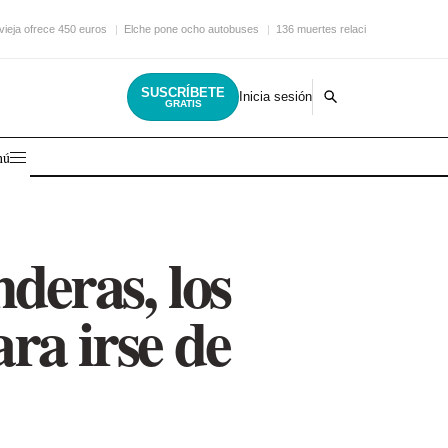
vieja ofrece 450 euros
Elche pone ocho autobuses
136 muertes relacionadas con
SUSCRÍBETE
Inicia sesión
GRATIS
nú
deras, los
ara irse de