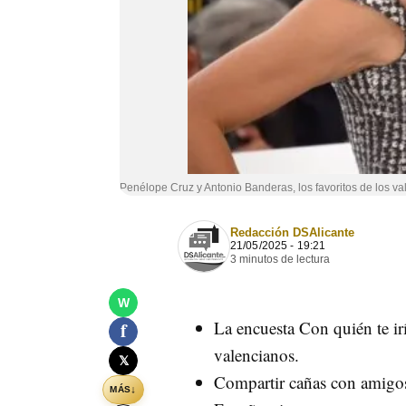
Penélope Cruz y Antonio Banderas, los favoritos de los va
Redacción DSAlicante
21/05/2025 - 19:21
3 minutos de lectura
W
La encuesta Con quién te ir
f
valencianos.
𝕏
Compartir cañas con amigos,
↓
MÁS