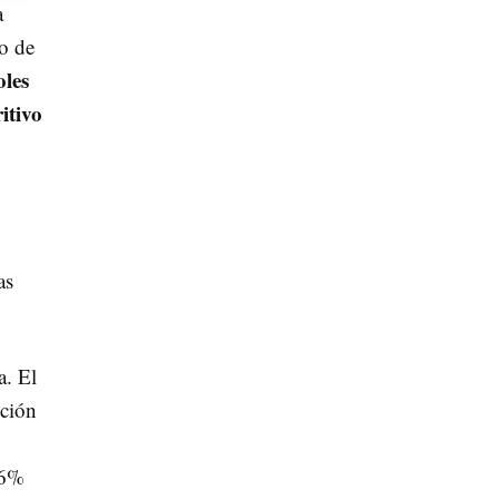
a
o de
oles
itivo
as
a. El
cción
,6%