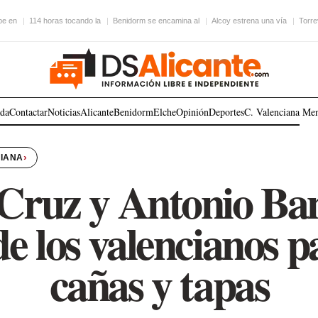
be en
114 horas tocando la
Benidorm se encamina al
Alcoy estrena una vía
Torre
ada
Contactar
Noticias
Alicante
Benidorm
Elche
Opinión
Deportes
C. Valenciana
Me
›
CIANA
Cruz y Antonio Ban
de los valencianos p
cañas y tapas