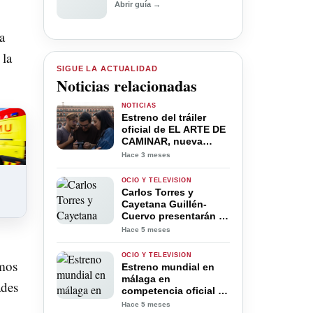
Abrir guía →
a
 la
SIGUE LA ACTUALIDAD
Noticias relacionadas
NOTICIAS
Estreno del tráiler
oficial de EL ARTE DE
CAMINAR, nueva
película del cineasta
Hace 3 meses
Cordobés Juan
Antonio Chavero
OCIO Y TELEVISIÓN
Carlos Torres y
Cayetana Guillén-
Cuervo presentarán la
XIII edición de los
Hace 5 meses
Premios PLATINO
XCARET
OCIO Y TELEVISIÓN
amos
Estreno mundial en
málaga en
ades
competencia oficial de
«mil pedazos» de
Hace 5 meses