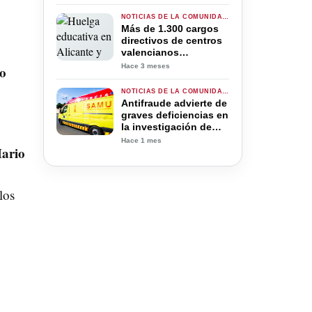
sergio castro- san
martín/ coproducción
NOTICIAS DE LA COMUNIDAD VALENCIANA
chile, españa y
Más de 1.300 cargos
argentina
directivos de centros
valencianos
amenazan con dimitir
Hace 3 meses
o
si no se desbloquea la
huelga docente
NOTICIAS DE LA COMUNIDAD VALENCIANA
Antifraude advierte de
graves deficiencias en
la investigación de
varias denuncias por
Hace 1 mes
ario
mala praxis en
Emergencias
los