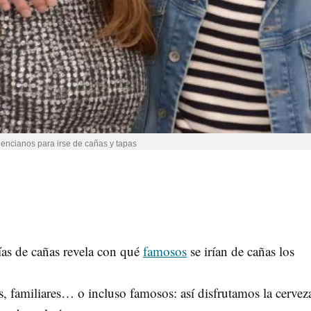
lencianos para irse de cañas y tapas
ías de cañas revela con qué
famosos
se irían de cañas los
 familiares… o incluso famosos: así disfrutamos la cervez