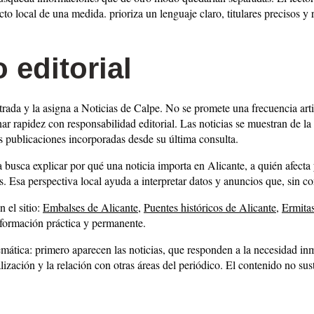
o local de una medida. prioriza un lenguaje claro, titulares precisos y r
o editorial
ada y la asigna a Noticias de Calpe. No se promete una frecuencia artifi
nar rapidez con responsabilidad editorial. Las noticias se muestran de la
as publicaciones incorporadas desde su última consulta.
ura busca explicar por qué una noticia importa en Alicante, a quién afect
s. Esa perspectiva local ayuda a interpretar datos y anuncios que, sin co
 el sitio:
Embalses de Alicante
,
Puentes históricos de Alicante
,
Ermitas
nformación práctica y permanente.
emática: primero aparecen las noticias, que responden a la necesidad in
ización y la relación con otras áreas del periódico. El contenido no susti