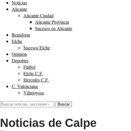
Noticias
Alicante
Alicante Ciudad
Alicante Provincia
Sucesos en Alicante
Benidorm
Elche
Sucesos Elche
Opinión
Deportes
Fútbol
Elche C.F.
Hercules C.F.
C. Valenciana
Villajoyosa
Buscar:
Buscar
Noticias de Calpe