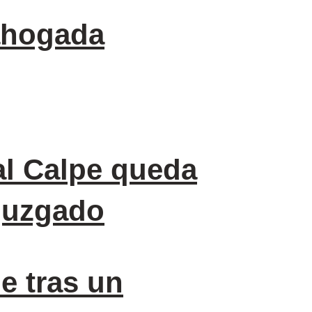
 ahogada
al Calpe queda
 juzgado
e tras un