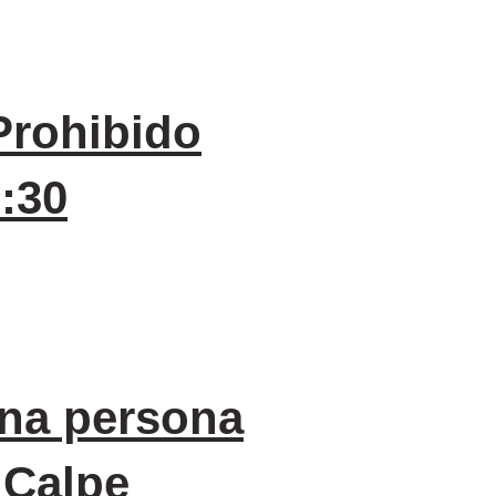
Prohibido
:30
una persona
 Calpe