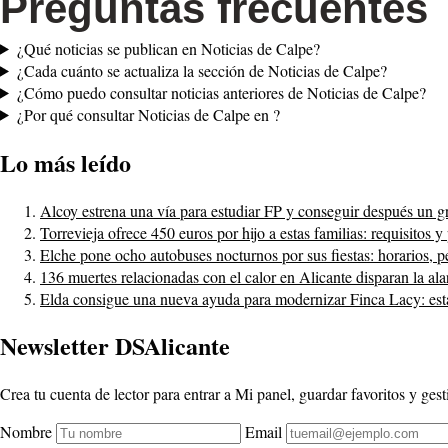
Preguntas frecuentes
¿Qué noticias se publican en Noticias de Calpe?
¿Cada cuánto se actualiza la sección de Noticias de Calpe?
¿Cómo puedo consultar noticias anteriores de Noticias de Calpe?
¿Por qué consultar Noticias de Calpe en ?
Lo más leído
Alcoy estrena una vía para estudiar FP y conseguir después un g
Torrevieja ofrece 450 euros por hijo a estas familias: requisitos y
Elche pone ocho autobuses nocturnos por sus fiestas: horarios, 
136 muertes relacionadas con el calor en Alicante disparan la al
Elda consigue una nueva ayuda para modernizar Finca Lacy: estas
Newsletter DSAlicante
Crea tu cuenta de lector para entrar a Mi panel, guardar favoritos y gesti
Nombre
Email