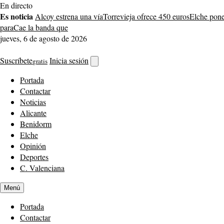
Saltar
En directo
al
Es noticia
Alcoy estrena una vía
Torrevieja ofrece 450 euros
Elche pone
contenido
para
Cae la banda que
jueves, 6 de agosto de 2026
Suscríbete
Inicia sesión
gratis
Abrir
buscador
Portada
Contactar
Noticias
Alicante
Benidorm
Elche
Opinión
Deportes
C. Valenciana
Menú
Portada
Contactar