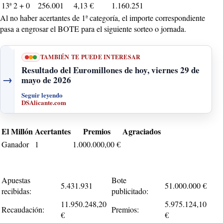
13ª 2 + 0
256.001
4,13 €
1.160.251
Al no haber acertantes de 1ª categoría, el importe correspondiente
pasa a engrosar el BOTE para el siguiente sorteo o jornada.
TAMBIÉN TE PUEDE INTERESAR
Resultado del Euromillones de hoy, viernes 29 de
→
mayo de 2026
Seguir leyendo
DSAlicante.com
El Millón
Acertantes
Premios
Agraciados
Ganador
1
1.000.000,00 €
Apuestas
Bote
5.431.931
51.000.000 €
recibidas:
publicitado:
11.950.248,20
5.975.124,10
Recaudación:
Premios:
€
€