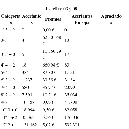
03
08
Estrellas:
y
Categoría
Acertante
Acertantes
Agraciado
Premios
s
s
Europa
s
1ª 5 + 2
0
0,00 €
0
62.801,68
2ª 5 + 1
3
12
€
10.360,79
3ª 5 + 0
5
17
€
4ª 4 + 2
18
660,98 €
83
5ª 4 + 1
334
87,80 €
1.151
6ª 3 + 2
1.237
33,55 €
3.184
7ª 4 + 0
580
35,77 €
2.099
8ª 2 + 2
7.593
10,71 €
35.034
9ª 3 + 1
10.183
9,99 €
41.898
10ª 3 + 0
18.994
9,50 €
82.058
11ª 1 + 2
35.363
5,36 €
176.046
12ª 2 + 1
131.362
5,02 €
592.301