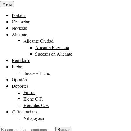
Menú
Portada
Contactar
Noticias
Alicante
Alicante Ciudad
Alicante Provincia
Sucesos en Alicante
Benidorm
Elche
Sucesos Elche
Opinión
Deportes
Fútbol
Elche C.F.
Hercules C.F.
C. Valenciana
Villajoyosa
Buscar:
Buscar