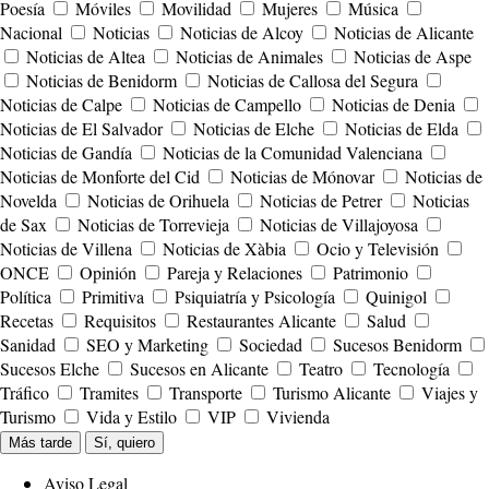
Poesía
Móviles
Movilidad
Mujeres
Música
Nacional
Noticias
Noticias de Alcoy
Noticias de Alicante
Noticias de Altea
Noticias de Animales
Noticias de Aspe
Noticias de Benidorm
Noticias de Callosa del Segura
Noticias de Calpe
Noticias de Campello
Noticias de Denia
Noticias de El Salvador
Noticias de Elche
Noticias de Elda
Noticias de Gandía
Noticias de la Comunidad Valenciana
Noticias de Monforte del Cid
Noticias de Mónovar
Noticias de
Novelda
Noticias de Orihuela
Noticias de Petrer
Noticias
de Sax
Noticias de Torrevieja
Noticias de Villajoyosa
Noticias de Villena
Noticias de Xàbia
Ocio y Televisión
ONCE
Opinión
Pareja y Relaciones
Patrimonio
Política
Primitiva
Psiquiatría y Psicología
Quinigol
Recetas
Requisitos
Restaurantes Alicante
Salud
Sanidad
SEO y Marketing
Sociedad
Sucesos Benidorm
Sucesos Elche
Sucesos en Alicante
Teatro
Tecnología
Tráfico
Tramites
Transporte
Turismo Alicante
Viajes y
Turismo
Vida y Estilo
VIP
Vivienda
Más tarde
Sí, quiero
Aviso Legal