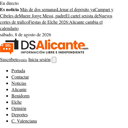
Saltar
En directo
al
Es noticia
Más de dos semanas
Llenar el depósito ya
Campari y
contenido
Cibeles de
Muere Jorge Messi, padre
El cartel sexista de
Nuevos
cortes de tráfico
Fiestas de Elche 2026:
Alicante cambia el
calendario
sábado, 8 de agosto de 2026
Suscríbete
Inicia sesión
gratis
Abrir
buscador
Portada
Contactar
Noticias
Alicante
Benidorm
Elche
Opinión
Deportes
C. Valenciana