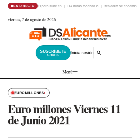
El paro sube en
114 horas tocando la
Benidorm se encamina 
EN DIRECTO
viernes, 7 de agosto de 2026
SUSCRÍBETE
Inicia sesión
GRATIS
Menú
›
EUROMILLONES
Euro millones Viernes 11
de Junio 2021