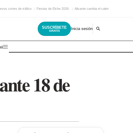
evos cortes de tráfico
Fiestas de Elche 2026:
Alicante cambia el calendario
SUSCRÍBETE
Inicia sesión
GRATIS
nú
ante 18 de