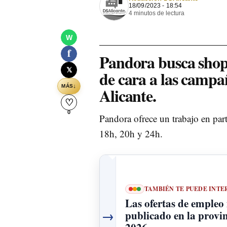
18/09/2023 - 18:54
4 minutos de lectura
W
f
Pandora busca shop a
𝕏
de cara a las campa
↓
MÁS
Alicante.
♡
0
Pandora ofrece un trabajo en part
18h, 20h y 24h.
TAMBIÉN TE PUEDE INTE
Las ofertas de empleo
→
publicado en la provin