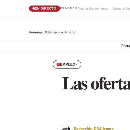
EN DIRECTO
Más de dos semanas
Llenar el de
ES NOTICIA
domingo, 9 de agosto de 2026
Port
›
EMPLEO
Las ofert
Redacción DSAlicante