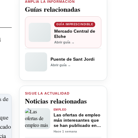
AMPLÍA LA INFORMACIÓN
Guías relacionadas
GUÍA IMPRESCINDIBLE
Mercado Central de
a
Elche
Abrir guía →
Puente de Sant Jordi
Abrir guía →
SIGUE LA ACTUALIDAD
Noticias relacionadas
EMPLEO
Las ofertas de empleo
más interesantes que
se han publicado en
la provincia de
Hace 1 semana
Alicante Jueves 30 de