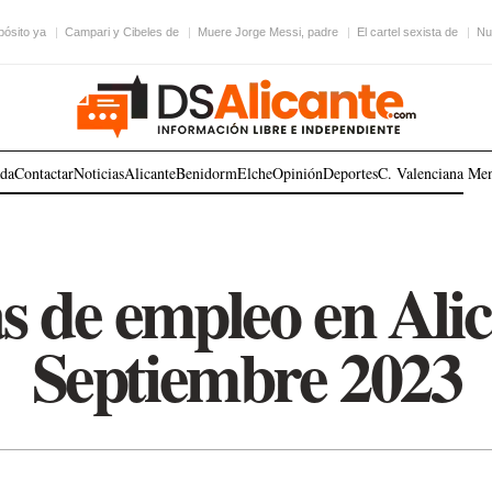
pósito ya
Campari y Cibeles de
Muere Jorge Messi, padre
El cartel sexista de
Nu
ada
Contactar
Noticias
Alicante
Benidorm
Elche
Opinión
Deportes
C. Valenciana
Me
as de empleo en Alic
Septiembre 2023