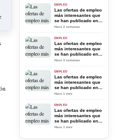
Julio 2026
EMPLEO
Las ofertas de empleo
más interesantes que
se han publicado en
la provincia de
Hace 2 semanas
Alicante Jueves 23 de
Julio 2026
EMPLEO
s
Las ofertas de empleo
más interesantes que
se han publicado en
la provincia de
Hace 3 semanas
Alicante Viernes 17 de
Julio 2026
EMPLEO
Las ofertas de empleo
más interesantes que
ión
se han publicado en
la provincia de
Hace 1 mes
Alicante Jueves 02 de
Julio 2026
EMPLEO
Las ofertas de empleo
más interesantes que
se han publicado en
la provincia de
Hace 1 mes
Alicante Jueves 25 de
Junio 2026