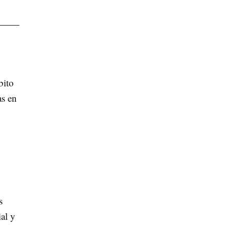
bito
as en
s
al y