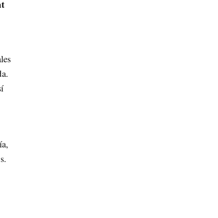
nt
les
da.
í
ía,
s.