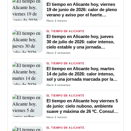
El tiempo en Alicante hoy, viernes
19 de junio de 2026: calor de pleno
verano y aviso por el fuerte
ascenso de temperaturas
Hace 2 meses
EL TIEMPO EN ALICANTE
El tiempo en Alicante hoy, jueves
30 de julio de 2026: calor intenso,
cielo estable y una jornada
marcada por las altas temperaturas
Hace 2 semanas
EL TIEMPO EN ALICANTE
El tiempo en Alicante hoy, martes
14 de julio de 2026: calor intenso,
sol y una jornada marcada por las
altas temperaturas
Hace 4 semanas
EL TIEMPO EN ALICANTE
El tiempo en Alicante hoy viernes 5
de junio: cielo nuboso, ambiente
suave y máxima de 26 ºC. Consulta
la previsión por horas.
Hace 2 meses
EL TIEMPO EN ALICANTE