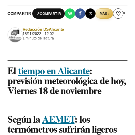
f
♡
0
↗
W
𝕏
COMPARTIR
↓
COMPARTIR
MÁS
Redacción DSAlicante
18/11/2022 - 12:02
1 minuto de lectura
El
tiempo en Alicante
:
previsión meteorológica de hoy,
Viernes 18 de noviembre
Según la
AEMET
: los
termómetros sufrirán ligeros