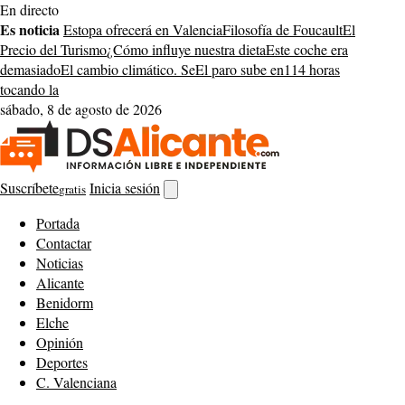
Saltar
En directo
al
Es noticia
Estopa ofrecerá en Valencia
Filosofía de Foucault
El
contenido
Precio del Turismo
¿Cómo influye nuestra dieta
Este coche era
demasiado
El cambio climático. Se
El paro sube en
114 horas
tocando la
sábado, 8 de agosto de 2026
Suscríbete
Inicia sesión
gratis
Abrir
buscador
Portada
Contactar
Noticias
Alicante
Benidorm
Elche
Opinión
Deportes
C. Valenciana