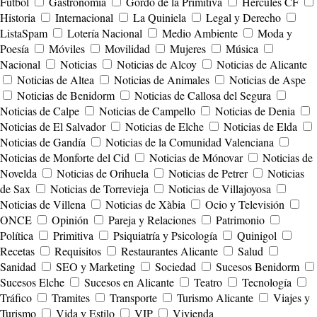
Fútbol
Gastronomía
Gordo de la Primitiva
Hércules CF
Historia
Internacional
La Quiniela
Legal y Derecho
ListaSpam
Lotería Nacional
Medio Ambiente
Moda y
Poesía
Móviles
Movilidad
Mujeres
Música
Nacional
Noticias
Noticias de Alcoy
Noticias de Alicante
Noticias de Altea
Noticias de Animales
Noticias de Aspe
Noticias de Benidorm
Noticias de Callosa del Segura
Noticias de Calpe
Noticias de Campello
Noticias de Denia
Noticias de El Salvador
Noticias de Elche
Noticias de Elda
Noticias de Gandía
Noticias de la Comunidad Valenciana
Noticias de Monforte del Cid
Noticias de Mónovar
Noticias de
Novelda
Noticias de Orihuela
Noticias de Petrer
Noticias
de Sax
Noticias de Torrevieja
Noticias de Villajoyosa
Noticias de Villena
Noticias de Xàbia
Ocio y Televisión
ONCE
Opinión
Pareja y Relaciones
Patrimonio
Política
Primitiva
Psiquiatría y Psicología
Quinigol
Recetas
Requisitos
Restaurantes Alicante
Salud
Sanidad
SEO y Marketing
Sociedad
Sucesos Benidorm
Sucesos Elche
Sucesos en Alicante
Teatro
Tecnología
Tráfico
Tramites
Transporte
Turismo Alicante
Viajes y
Turismo
Vida y Estilo
VIP
Vivienda