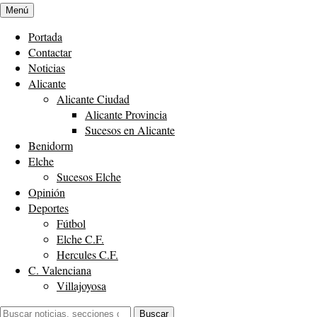
Menú
Portada
Contactar
Noticias
Alicante
Alicante Ciudad
Alicante Provincia
Sucesos en Alicante
Benidorm
Elche
Sucesos Elche
Opinión
Deportes
Fútbol
Elche C.F.
Hercules C.F.
C. Valenciana
Villajoyosa
Buscar:
Buscar