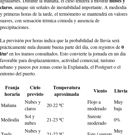
nubes y
agradables. Durante la mañana, el cielo tenderá a mostrar
claros
, aunque sin señales de inestabilidad importante. A mediodía
y primeras horas de la tarde, el termómetro se mantendrá en valores
suaves, con sensación térmica cómoda y ausencia de
precipitaciones.
La previsión por horas indica que la probabilidad de lluvia será
0
prácticamente nula durante buena parte del día, con registros de
l/m²
en los tramos consultados. Esto convierte la jornada en un día
favorable para desplazamientos, actividad comercial, turismo
urbano y paseos por zonas como la Explanada, el Postiguet o el
entorno del puerto.
Franja
Cielo
Temperatura
Viento
Lluvia
horaria
previsto
aproximada
Nubes y
Flojo a
Muy
Mañana
20-22 ºC
claros
moderado
baja
Sol y
Sureste
Mediodía
21-23 ºC
0%
nubes
moderado
Nubes y
Muy
Tarde
21-22 ºC
Este / sureste