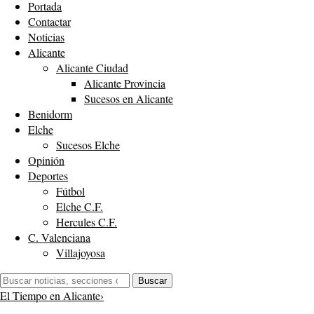
Portada
Contactar
Noticias
Alicante
Alicante Ciudad
Alicante Provincia
Sucesos en Alicante
Benidorm
Elche
Sucesos Elche
Opinión
Deportes
Fútbol
Elche C.F.
Hercules C.F.
C. Valenciana
Villajoyosa
Buscar:
Buscar
El Tiempo en Alicante
›