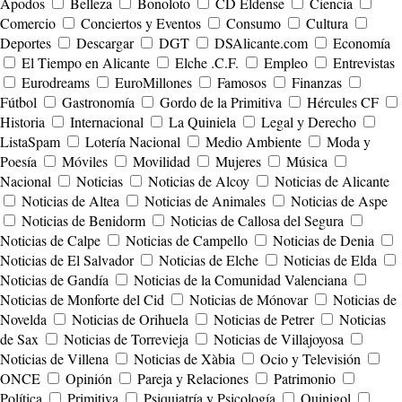
Apodos
Belleza
Bonoloto
CD Eldense
Ciencia
Comercio
Conciertos y Eventos
Consumo
Cultura
Deportes
Descargar
DGT
DSAlicante.com
Economía
El Tiempo en Alicante
Elche .C.F.
Empleo
Entrevistas
Eurodreams
EuroMillones
Famosos
Finanzas
Fútbol
Gastronomía
Gordo de la Primitiva
Hércules CF
Historia
Internacional
La Quiniela
Legal y Derecho
ListaSpam
Lotería Nacional
Medio Ambiente
Moda y
Poesía
Móviles
Movilidad
Mujeres
Música
Nacional
Noticias
Noticias de Alcoy
Noticias de Alicante
Noticias de Altea
Noticias de Animales
Noticias de Aspe
Noticias de Benidorm
Noticias de Callosa del Segura
Noticias de Calpe
Noticias de Campello
Noticias de Denia
Noticias de El Salvador
Noticias de Elche
Noticias de Elda
Noticias de Gandía
Noticias de la Comunidad Valenciana
Noticias de Monforte del Cid
Noticias de Mónovar
Noticias de
Novelda
Noticias de Orihuela
Noticias de Petrer
Noticias
de Sax
Noticias de Torrevieja
Noticias de Villajoyosa
Noticias de Villena
Noticias de Xàbia
Ocio y Televisión
ONCE
Opinión
Pareja y Relaciones
Patrimonio
Política
Primitiva
Psiquiatría y Psicología
Quinigol