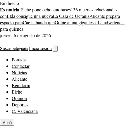
Saltar
En directo
al
Es noticia
Elche pone ocho autobuses
136 muertes relacionadas
contenido
con
Elda consigue una nueva
La Casa de Ucrania
Alicante prepara
espacio para
Cae la banda que
Golpe a una gigantesca
La advertencia
para quienes
jueves, 6 de agosto de 2026
Suscríbete
Inicia sesión
gratis
Abrir
buscador
Portada
Contactar
Noticias
Alicante
Benidorm
Elche
Opinión
Deportes
C. Valenciana
Menú