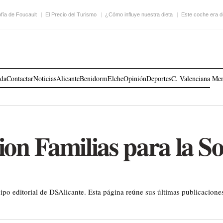
ofía de Foucault
El Precio del Turismo
¿Cómo influye nuestra dieta
Este coche era 
ada
Contactar
Noticias
Alicante
Benidorm
Elche
Opinión
Deportes
C. Valenciana
Me
ion Familias para la So
po editorial de DSAlicante. Esta página reúne sus últimas publicaciones