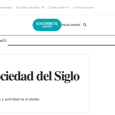
demasiado
El cambio climático. Se
El paro sube en
114 horas tocando la
SUSCRÍBETE
Inicia sesión
GRATIS
nú
ciedad del Siglo
 y actividad en el medio.