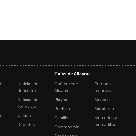
Guías de Alicante
de
Noticias de
Qué hacer en
Parques
Benidorm
Alicante
naturales
Noticias de
Playas
Museos
a
Torrevieja
Pueblos
Miradores
de
Cultura
Castillos
Mercados y
Deportes
mercadillos
Gastronomía