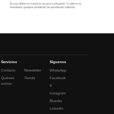
Al suscribirte se creará tu acceso a Mi panel. Tu alta en la
newsletter quedará pendiente de aprobación editorial.
Servicios
Síguenos
Contacto
Newsletter
WhatsApp
Quiénes
Tienda
Facebook
somos
X
Instagram
Bluesky
LinkedIn