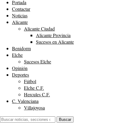
Portada
Contactar
Noticias
Alicante
Alicante Ciudad
Alicante Provincia
Sucesos en Alicante
Benidorm
Elche
Sucesos Elche
Opinión
Deportes
Fútbol
Elche C.F.
Hercules C.F.
C. Valenciana
Villajoyosa
Buscar:
Buscar