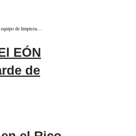
el equipo de limpieza…
 El EÓN
arde de
 en el Rico