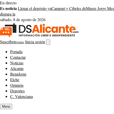
Saltar
En directo
al
Es noticia
Llenar el depósito ya
Campari y Cibeles de
Muere Jorge Mess
contenido
dispara la
sábado, 8 de agosto de 2026
Suscríbete
Inicia sesión
gratis
Abrir
buscador
Portada
Contactar
Noticias
Alicante
Benidorm
Elche
Opinión
Deportes
C. Valenciana
Menú