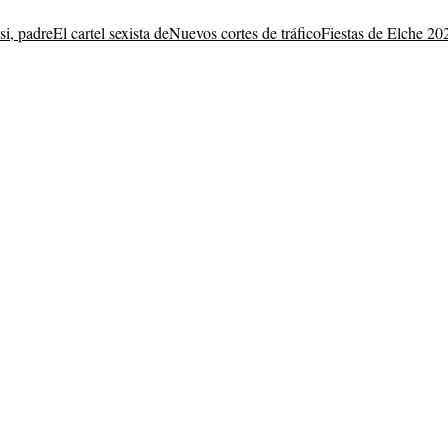
i, padre
El cartel sexista de
Nuevos cortes de tráfico
Fiestas de Elche 20