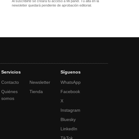
Al suscribirte se creará tu acceso a Mi panel. Tu alta en la
newsletter quedará pendiente de aprobación editorial.
Servicios
Síguenos
Contacto
Newsletter
WhatsApp
Quiénes
Tienda
Facebook
somos
X
Instagram
Bluesky
LinkedIn
TikTok