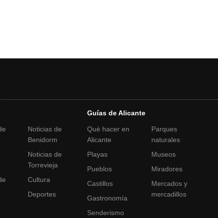
Guías de Alicante
de
Noticias de
Qué hacer en
Parques
Benidorm
Alicante
naturales
Noticias de
Playas
Museos
a
Torrevieja
Pueblos
Miradores
de
Cultura
Castillos
Mercados y
Deportes
mercadillos
Gastronomía
Senderismo