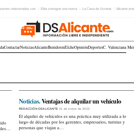
uertes relacionadas con
Elda consigue una nueva
La Casa de Ucrania
Alicante pr
ada
Contactar
Noticias
Alicante
Benidorm
Elche
Opinión
Deportes
C. Valenciana
Me
Noticias.
Ventajas de alquilar un vehículo
REDACCIÓN DSALICANTE
31 de enero de 2022
El alquiler de vehículos es una práctica muy utilizada a lo
largo de décadas por los gerentes, empresarios, turistas y
tido
personas que viajan a…
uáles…