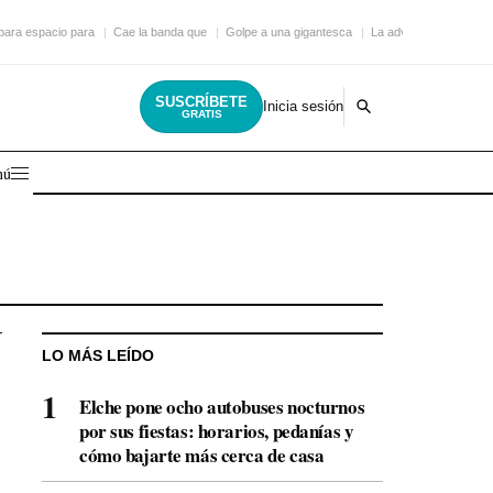
epara espacio para
Cae la banda que
Golpe a una gigantesca
La advertencia para q
SUSCRÍBETE
Inicia sesión
GRATIS
nú
LO MÁS LEÍDO
Elche pone ocho autobuses nocturnos
por sus fiestas: horarios, pedanías y
cómo bajarte más cerca de casa