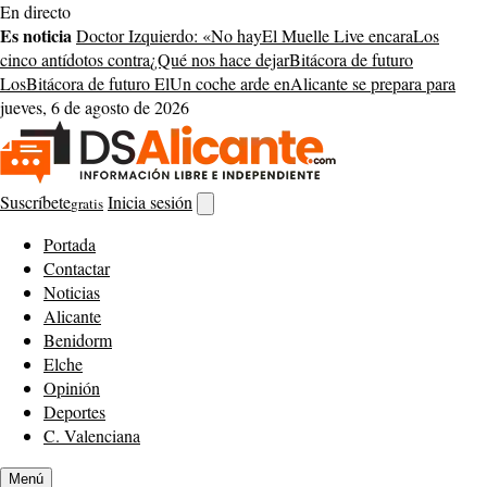
Saltar
En directo
al
Es noticia
Doctor Izquierdo: «No hay
El Muelle Live encara
Los
contenido
cinco antídotos contra
¿Qué nos hace dejar
Bitácora de futuro
Los
Bitácora de futuro El
Un coche arde en
Alicante se prepara para
jueves, 6 de agosto de 2026
Suscríbete
Inicia sesión
gratis
Abrir
buscador
Portada
Contactar
Noticias
Alicante
Benidorm
Elche
Opinión
Deportes
C. Valenciana
Menú