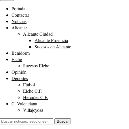
Portada
Contactar
Noticias
Alicante
Alicante Ciudad
Alicante Provincia
Sucesos en Alicante
Benidorm
Elche
Sucesos Elche
Opinión
Deportes
Fútbol
Elche C.F.
Hercules C.F.
C. Valenciana
Villajoyosa
Buscar:
Buscar